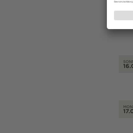
SAM
15.
SON
16.
MON
17.