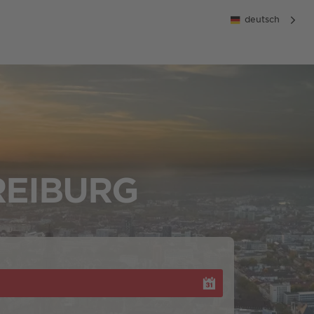
deutsch
REIBURG