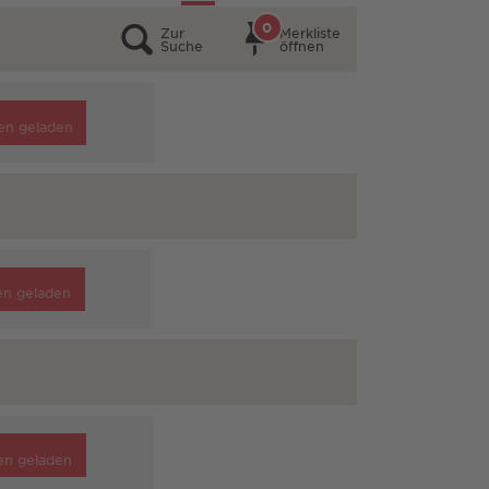
0
Zur
Merkliste
Suche
öffnen
en geladen
en geladen
en geladen