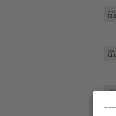
MIT
12.
DON
13.
FREI
14.