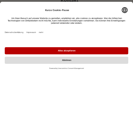
Kontakt
eventportal@fwtm.de
Neue Veranstaltung eintragen
Tourismusportal visit.freiburg.de
Datenschutzerklärung
Impressum
MO
DI
MI
DO
FR
SA
SO
1
2
3
4
5
6
7
8
9