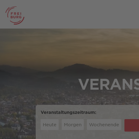
VERANS
Veranstaltungszeitraum:
Heute
Morgen
Wochenende