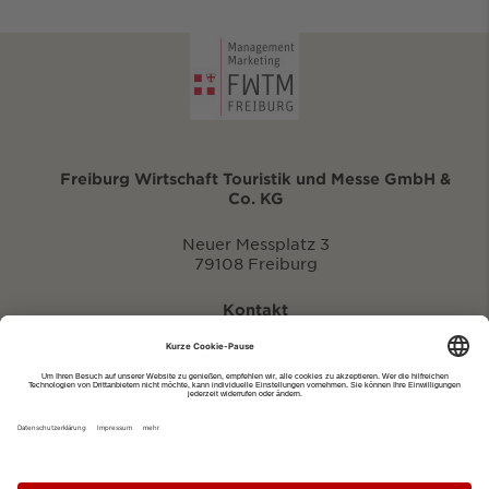
Freiburg Wirtschaft Touristik und Messe GmbH &
Co. KG
Neuer Messplatz 3
79108 Freiburg
Kontakt
eventportal@fwtm.de
Neue Veranstaltung eintragen
Tourismusportal visit.freiburg.de
Datenschutzerklärung