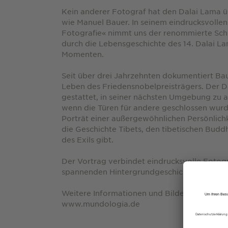
Kein anderer Fotograf hat den Dalai Lama üb
wie Manuel Bauer. In seinem eindrucksvollen
Fotografie« nimmt uns der renommierte Schw
durch die Lebensgeschichte des 14. Dalai L
Momenten.
Seit über drei Jahrzehnten dokumentiert Bau
Leben des Friedensnobelpreisträgers. Der 
gestattet, in seiner nächsten Umgebung zu 
wenn die Türen für andere geschlossen wurden
Porträt einer außergewöhnlichen Persönlichke
die Geschichte Tibets, den tibetischen Bud
des Exils gibt.
Der Vortrag verbindet eindrucksvolle Fotogr
spannenden Hintergrundgeschichten.
Weitere Informationen und Bilder zu diese
www.mundologia.de