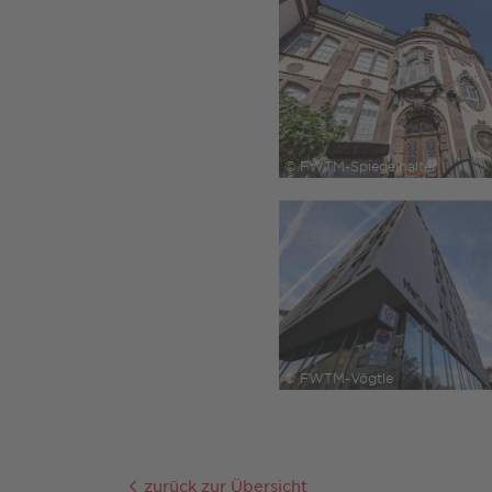
© FWTM-Spiegelhalter
© FWTM-Vögtle
zurück zur Übersicht