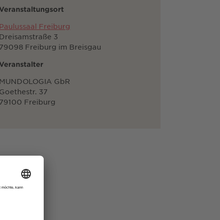
Veranstaltungsort
Paulussaal Freiburg
Dreisamstraße 3
79098 Freiburg im Breisgau
Veranstalter
MUNDOLOGIA GbR
Goethestr. 37
79100 Freiburg