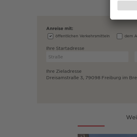
Anreise mit:
öffentlichen Verkehrsmitteln
dem A
Ihre Startadresse
Ihre Zieladresse
Dreisamstraße 3, 79098 Freiburg im Br
Wei