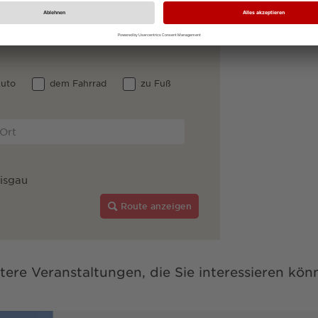
uto
dem Fahrrad
zu Fuß
eisgau
Route anzeigen
tere Veranstaltungen, die Sie interessieren kön