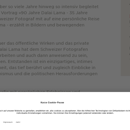
er so viele Jahre hinweg so intensiv begleitet
 Vortrag »90 Jahre Dalai Lama - 35 Jahre
eizer Fotograf mit auf eine persönliche Reise
ama - erzählt in Bildern und bewegenden
er das öffentliche Wirken und das private
Dalai Lama hat dem Schweizer Fotografen
arbeiten und auch dann anwesend zu sein,
. Entstanden ist ein einzigartiges, intimes
it, das tief berührt und zugleich Einblicke in
dhismus und die politischen Herausforderungen
afie mit persönlichen Erlebnissen und
m MUNDOLOGIA-Vortrag finden Sie unter