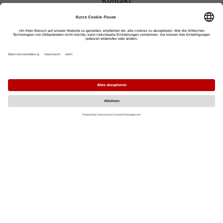
Kontakt
eventportal@fwtm.de
Neue Veranstaltung eintragen
Tourismusportal visit.freiburg.de
Datenschutzerklärung
Impressum
MO
DI
MI
DO
FR
SA
SO
1
2
3
4
5
6
7
8
9