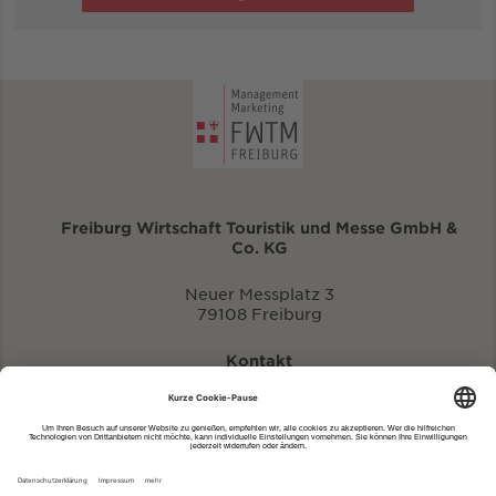
Freiburg Wirtschaft Touristik und Messe GmbH &
Co. KG
Neuer Messplatz 3
79108 Freiburg
Kontakt
eventportal@fwtm.de
Neue Veranstaltung eintragen