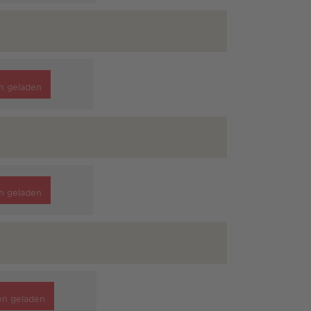
n geladen
n geladen
en geladen