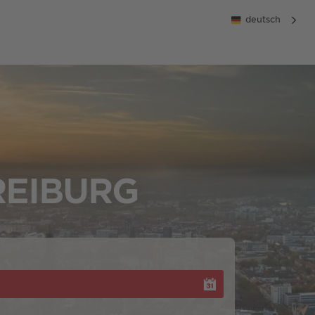
deutsch
REIBURG