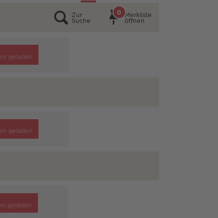
0
Zur
Merkliste
Suche
öffnen
en geladen
en geladen
en geladen