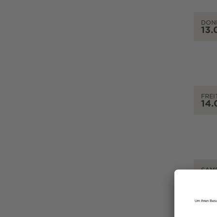
DON
13.
FREI
14.
SAM
15.