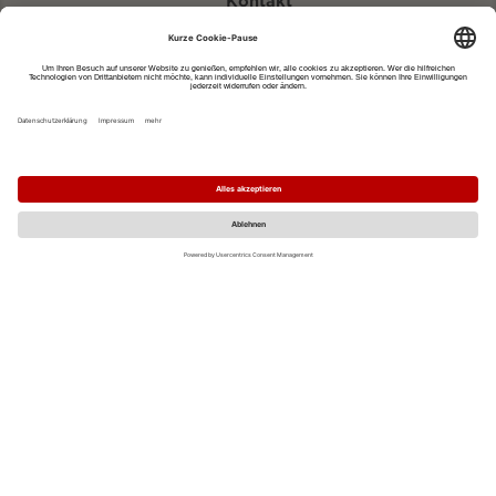
Kontakt
eventportal@fwtm.de
Neue Veranstaltung eintragen
Tourismusportal visit.freiburg.de
Datenschutzerklärung
Impressum
MO
DI
MI
DO
FR
SA
SO
1
2
3
4
5
6
7
8
9