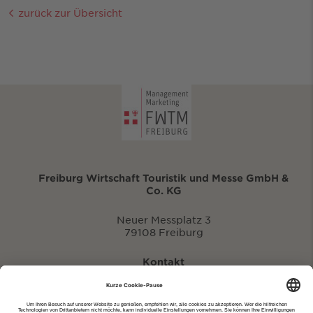
zurück zur Übersicht
Freiburg Wirtschaft Touristik und Messe GmbH &
Co. KG
Neuer Messplatz 3
79108 Freiburg
Kontakt
eventportal@fwtm.de
Neue Veranstaltung eintragen