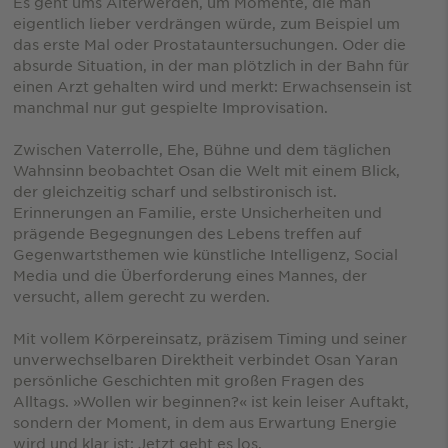
Es geht ums Älterwerden, um Momente, die man
eigentlich lieber verdrängen würde, zum Beispiel um
das erste Mal oder Prostatauntersuchungen. Oder die
absurde Situation, in der man plötzlich in der Bahn für
einen Arzt gehalten wird und merkt: Erwachsensein ist
manchmal nur gut gespielte Improvisation.
Zwischen Vaterrolle, Ehe, Bühne und dem täglichen
Wahnsinn beobachtet Osan die Welt mit einem Blick,
der gleichzeitig scharf und selbstironisch ist.
Erinnerungen an Familie, erste Unsicherheiten und
prägende Begegnungen des Lebens treffen auf
Gegenwartsthemen wie künstliche Intelligenz, Social
Media und die Überforderung eines Mannes, der
versucht, allem gerecht zu werden.
Mit vollem Körpereinsatz, präzisem Timing und seiner
unverwechselbaren Direktheit verbindet Osan Yaran
persönliche Geschichten mit großen Fragen des
Alltags. »Wollen wir beginnen?« ist kein leiser Auftakt,
sondern der Moment, in dem aus Erwartung Energie
wird und klar ist: Jetzt geht es los.