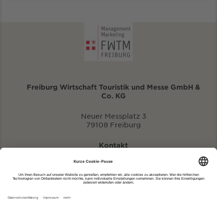
Freiburg Wirtschaft Touristik und Messe GmbH &
Co. KG
Neuer Messplatz 3
79108 Freiburg
Kontakt
eventportal@fwtm.de
Neue Veranstaltung eintragen
Tourismusportal visit.freiburg.de