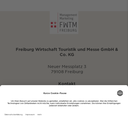
Freiburg Wirtschaft Touristik und Messe GmbH &
Co. KG
Neuer Messplatz 3
79108 Freiburg
Kontakt
eventportal@fwtm.de
Neue Veranstaltung eintragen
Tourismusportal visit.freiburg.de
Datenschutzerklärung