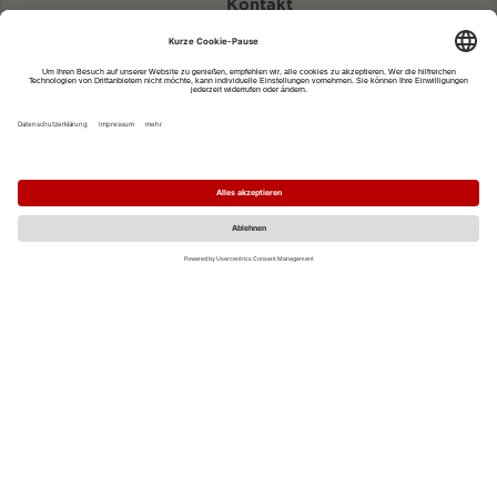
Kontakt
eventportal@fwtm.de
Neue Veranstaltung eintragen
Tourismusportal visit.freiburg.de
Datenschutzerklärung
Impressum
MO
DI
MI
DO
FR
SA
SO
1
2
3
4
5
6
7
8
9