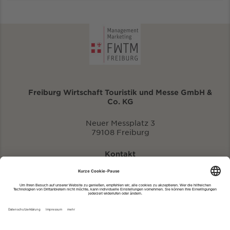
Freiburg Wirtschaft Touristik und Messe GmbH &
Co. KG
Neuer Messplatz 3
79108 Freiburg
Kontakt
eventportal@fwtm.de
Neue Veranstaltung eintragen
Tourismusportal visit.freiburg.de