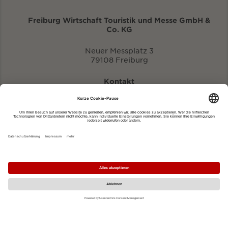
Freiburg Wirtschaft Touristik und Messe GmbH &
Co. KG
Neuer Messplatz 3
79108 Freiburg
Kontakt
eventportal@fwtm.de
Neue Veranstaltung eintragen
Tourismusportal visit.freiburg.de
Datenschutzerklärung
Impressum