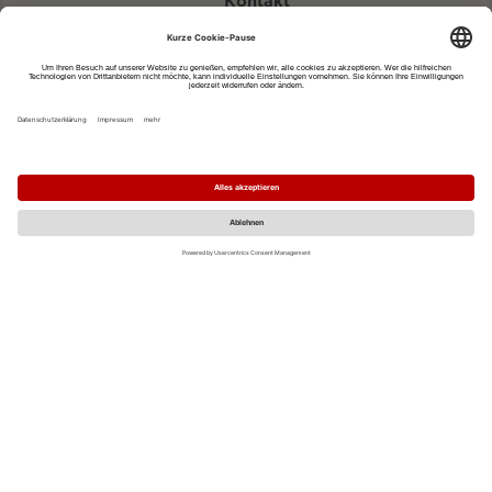
Kontakt
eventportal@fwtm.de
Neue Veranstaltung eintragen
Tourismusportal visit.freiburg.de
Datenschutzerklärung
Impressum
MO
DI
MI
DO
FR
SA
SO
1
2
3
4
5
6
7
8
9