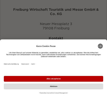
Freiburg Wirtschaft Touristik und Messe GmbH &
Co. KG
Neuer Messplatz 3
79108 Freiburg
Kontakt
eventportal@fwtm.de
Neue Veranstaltung eintragen
Tourismusportal visit.freiburg.de
Datenschutzerklärung
Impressum