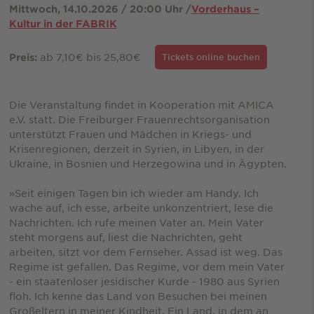
Mittwoch, 14.10.2026 / 20:00 Uhr /
Vorderhaus –
Kultur in der FABRIK
ab 7,10€ bis 25,80€
Preis:
Tickets online buchen
Die Veranstaltung findet in Kooperation mit AMICA
e.V. statt. Die Freiburger Frauenrechtsorganisation
unterstützt Frauen und Mädchen in Kriegs- und
Krisenregionen, derzeit in Syrien, in Libyen, in der
Ukraine, in Bosnien und Herzegowina und in Ägypten.
»Seit einigen Tagen bin ich wieder am Handy. Ich
wache auf, ich esse, arbeite unkonzentriert, lese die
Nachrichten. Ich rufe meinen Vater an. Mein Vater
steht morgens auf, liest die Nachrichten, geht
arbeiten, sitzt vor dem Fernseher. Assad ist weg. Das
Regime ist gefallen. Das Regime, vor dem mein Vater
- ein staatenloser jesidischer Kurde - 1980 aus Syrien
floh. Ich kenne das Land von Besuchen bei meinen
Großeltern in meiner Kindheit. Ein Land, in dem an