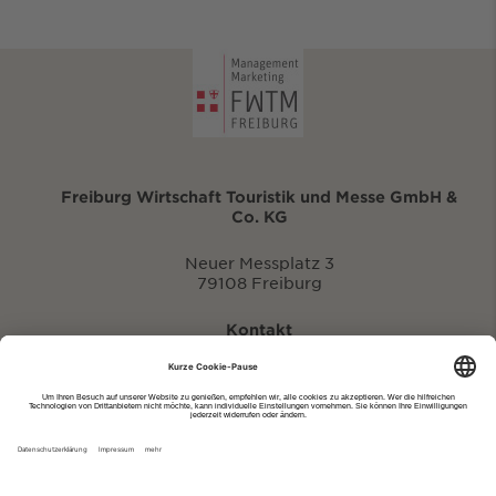
Freiburg Wirtschaft Touristik und Messe GmbH &
Co. KG
Neuer Messplatz 3
79108 Freiburg
Kontakt
eventportal@fwtm.de
Neue Veranstaltung eintragen
Tourismusportal visit.freiburg.de
Datenschutzerklärung