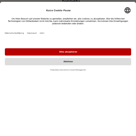
Kontakt
eventportal@fwtm.de
Neue Veranstaltung eintragen
Tourismusportal visit.freiburg.de
Datenschutzerklärung
Impressum
MO
DI
MI
DO
FR
SA
SO
1
2
3
4
5
6
7
8
9