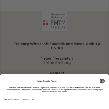
Freiburg Wirtschaft Touristik und Messe GmbH &
Co. KG
Neuer Messplatz 3
79108 Freiburg
Kontakt
eventportal@fwtm.de
Neue Veranstaltung eintragen
Tourismusportal visit.freiburg.de