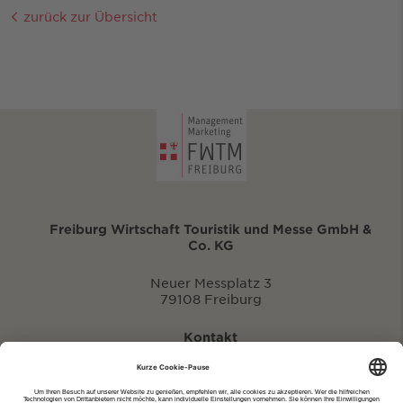
zurück zur Übersicht
Freiburg Wirtschaft Touristik und Messe GmbH &
Co. KG
Neuer Messplatz 3
79108 Freiburg
Kontakt
eventportal@fwtm.de
Neue Veranstaltung eintragen