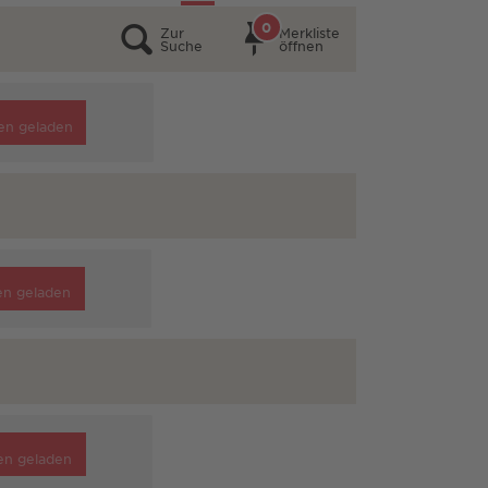
0
Zur
Merkliste
Suche
öffnen
en geladen
en geladen
en geladen