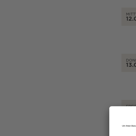
MIT
12.
DON
13.
FREI
14.