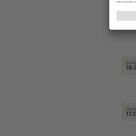
SAM
15.
SON
16.
MON
17.