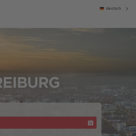
deutsch
REIBURG