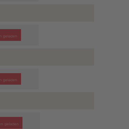
n geladen
n geladen
en geladen