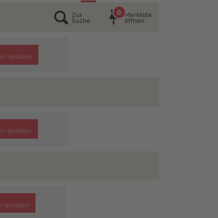
0
Zur
Merkliste
Suche
öffnen
en geladen
en geladen
n geladen