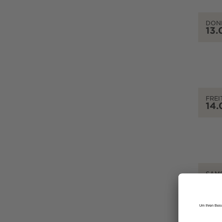
DON
13.
FREI
14.
SAM
15.