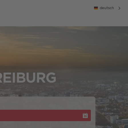
deutsch
REIBURG