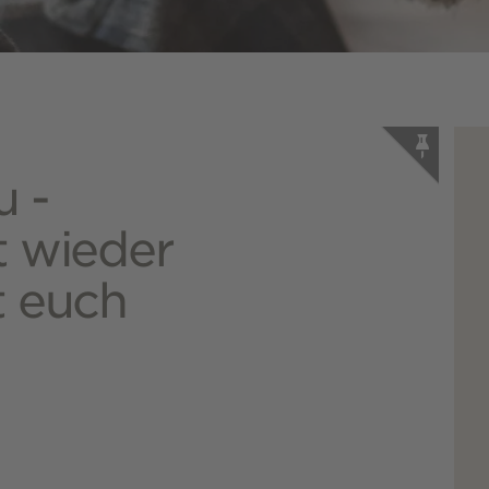
 -
t wieder
t euch