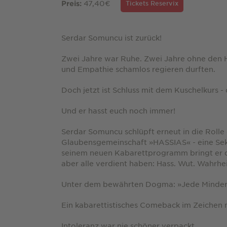
47,40€
Preis:
Tickets Reservix
Serdar Somuncu ist zurück!
Zwei Jahre war Ruhe. Zwei Jahre ohne den H
und Empathie schamlos regieren durften.
Doch jetzt ist Schluss mit dem Kuschelkurs - 
Und er hasst euch noch immer!
Serdar Somuncu schlüpft erneut in die Rolle
Glaubensgemeinschaft »HASSIAS« - eine Sekt
seinem neuen Kabarettprogramm bringt er d
aber alle verdient haben: Hass. Wut. Wahrheit
Unter dem bewährten Dogma: »Jede Minderhe
Ein kabarettistisches Comeback im Zeichen
Intoleranz war nie schöner verpackt.