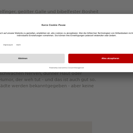
finger, geölter Galle und bibelfester Bosheit
cal Correctness, Lifestylelinke, Almans,
er, Veganer, Yoga-Moms, Impfgegner -
. Und zwar gehasst.
otwendigkeit. In einer Welt, in der sich alle
manden, der mit Nägeln schmeißt. Dieses
fall. Und zwar mit voller Absicht.«
t schwachen Nerven, dünner Haut oder
umor, der weh tut - und das ist auch gut so.
tädte werden bekanntgegeben - aber keine