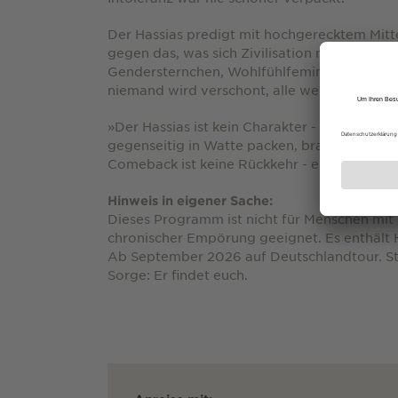
Der Hassias predigt mit hochgerecktem Mittel
gegen das, was sich Zivilisation nennt: Politi
Gendersternchen, Wohlfühlfeminismus, AfDl
niemand wird verschont, alle werden geliebt
»Der Hassias ist kein Charakter - er ist eine N
gegenseitig in Watte packen, braucht es je
Comeback ist keine Rückkehr - es ist ein Rück
Hinweis in eigener Sache:
Dieses Programm ist nicht für Menschen mi
chronischer Empörung geeignet. Es enthält H
Ab September 2026 auf Deutschlandtour. S
Sorge: Er findet euch.