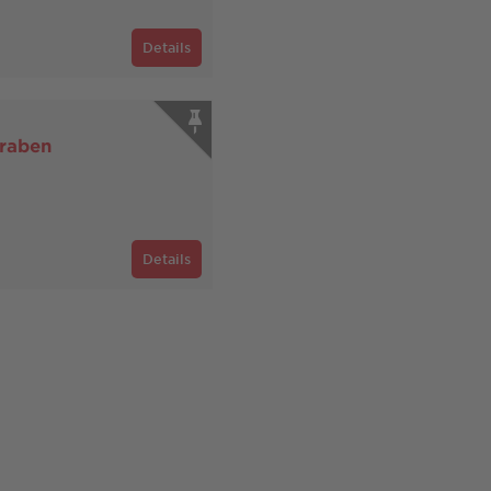
Details
graben
Details