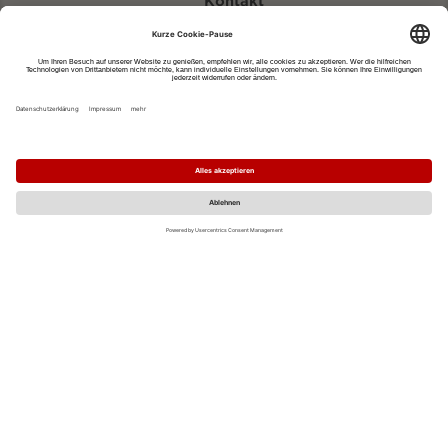
Kontakt
eventportal@fwtm.de
Neue Veranstaltung eintragen
Tourismusportal visit.freiburg.de
Datenschutzerklärung
Impressum
MO
DI
MI
DO
FR
SA
SO
1
2
3
4
5
6
7
8
9