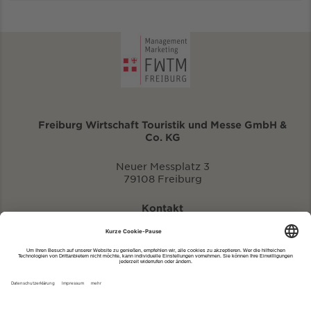
Freiburg Wirtschaft Touristik und Messe GmbH &
Co. KG
Neuer Messplatz 3
79108 Freiburg
Kontakt
eventportal@fwtm.de
Neue Veranstaltung eintragen
Tourismusportal visit.freiburg.de