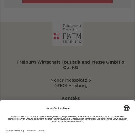
Freiburg Wirtschaft Touristik und Messe GmbH &
Co. KG
Neuer Messplatz 3
79108 Freiburg
Kontakt
eventportal@fwtm.de
Neue Veranstaltung eintragen