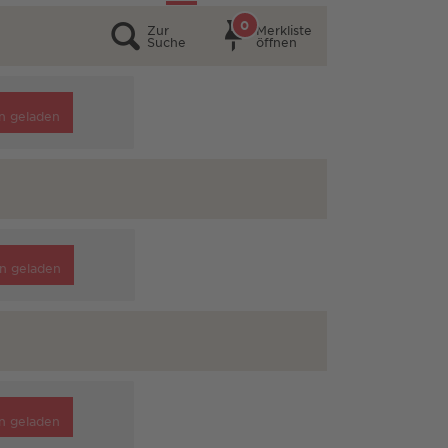
0
Zur
Merkliste
Suche
öffnen
n geladen
n geladen
n geladen