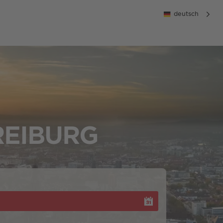
deutsch
REIBURG