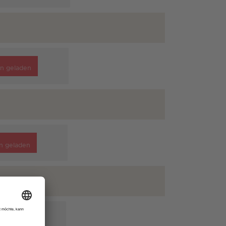
n geladen
n geladen
n geladen