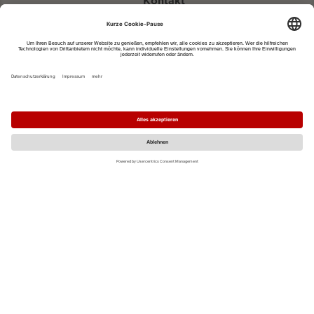
Kontakt
eventportal@fwtm.de
Neue Veranstaltung eintragen
Tourismusportal visit.freiburg.de
Datenschutzerklärung
Impressum
MO
DI
MI
DO
FR
SA
SO
1
2
3
4
5
6
7
8
9