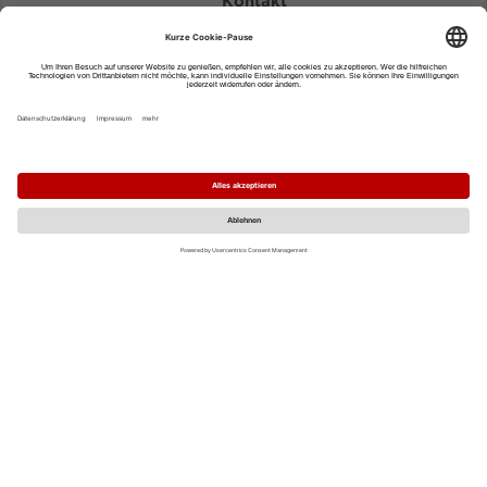
Kontakt
eventportal@fwtm.de
Neue Veranstaltung eintragen
Tourismusportal visit.freiburg.de
Datenschutzerklärung
Impressum
MO
DI
MI
DO
FR
SA
SO
1
2
3
4
5
6
7
8
9