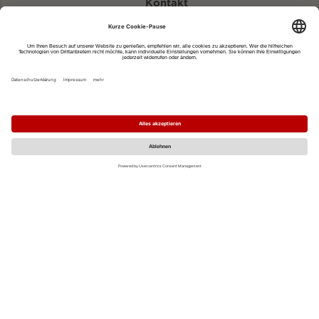
Kontakt
eventportal@fwtm.de
Neue Veranstaltung eintragen
Tourismusportal visit.freiburg.de
Datenschutzerklärung
Impressum
MO
DI
MI
DO
FR
SA
SO
1
2
3
4
5
6
7
8
9