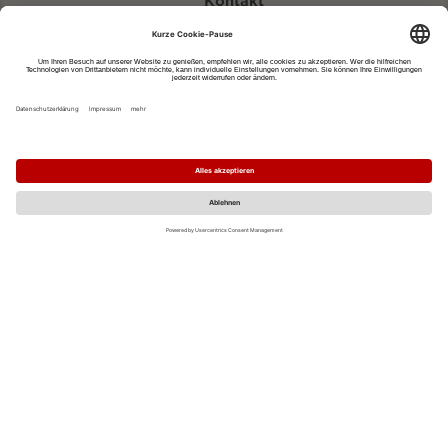
Kontakt
eventportal@fwtm.de
Neue Veranstaltung eintragen
Tourismusportal visit.freiburg.de
Datenschutzerklärung
Impressum
MO
DI
MI
DO
FR
SA
SO
1
2
3
4
5
6
7
8
9