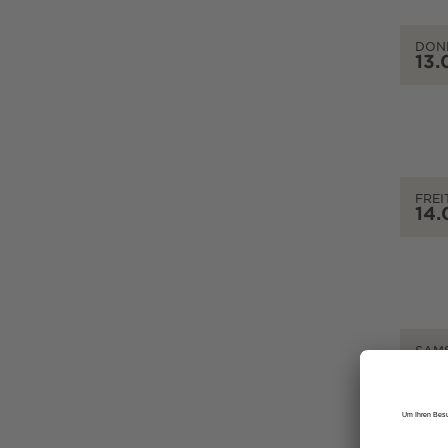
DON
13.
FREI
14.
SAM
15.