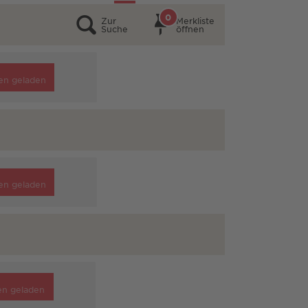
0
Zur
Merkliste
Suche
öffnen
en geladen
en geladen
en geladen