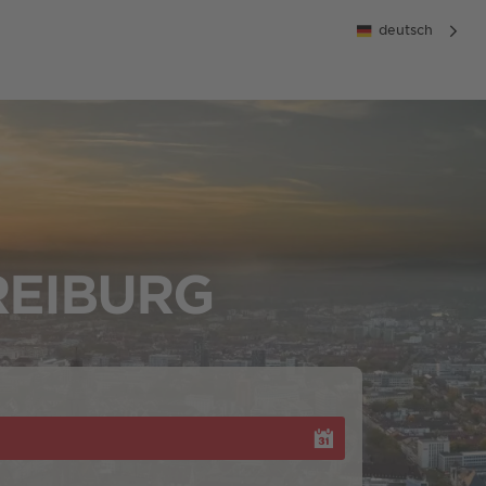
deutsch
REIBURG