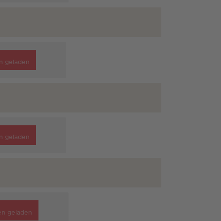
n geladen
n geladen
en geladen