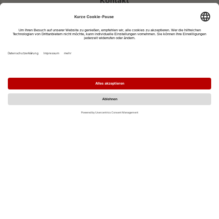
Kontakt
eventportal@fwtm.de
Neue Veranstaltung eintragen
Tourismusportal visit.freiburg.de
Datenschutzerklärung
Impressum
MO
DI
MI
DO
FR
SA
SO
1
2
3
4
5
6
7
8
9