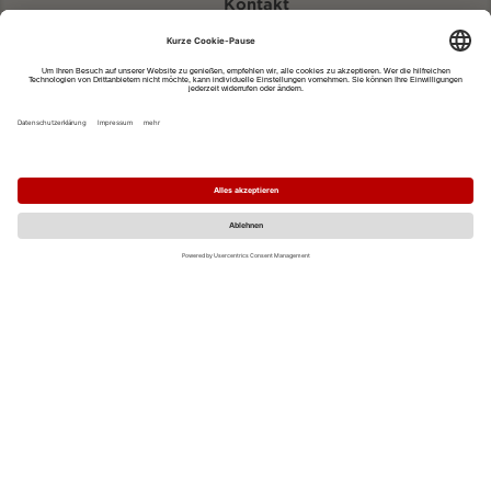
Kontakt
eventportal@fwtm.de
Neue Veranstaltung eintragen
Tourismusportal visit.freiburg.de
Datenschutzerklärung
Impressum
MO
DI
MI
DO
FR
SA
SO
1
2
3
4
5
6
7
8
9