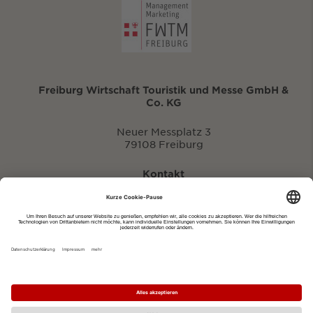
Freiburg Wirtschaft Touristik und Messe GmbH &
Co. KG
Neuer Messplatz 3
79108 Freiburg
Kontakt
eventportal@fwtm.de
Neue Veranstaltung eintragen
Tourismusportal visit.freiburg.de
Datenschutzerklärung
Impressum