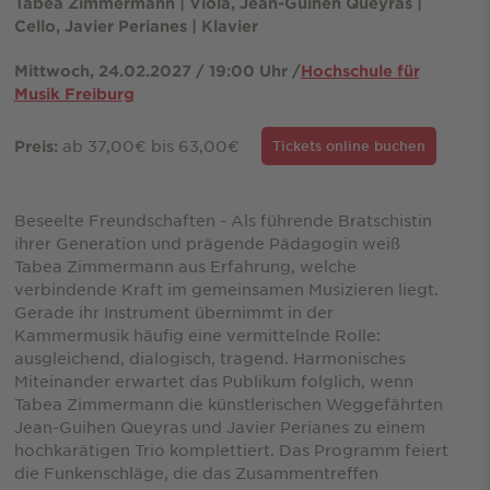
Tabea Zimmermann | Viola, Jean-Guihen Queyras |
Cello, Javier Perianes | Klavier
Mittwoch, 24.02.2027 / 19:00 Uhr /
Hochschule für
Musik Freiburg
ab 37,00€ bis 63,00€
Preis:
Tickets online buchen
Beseelte Freundschaften - Als führende Bratschistin
ihrer Generation und prägende Pädagogin weiß
Tabea Zimmermann aus Erfahrung, welche
verbindende Kraft im gemeinsamen Musizieren liegt.
Gerade ihr Instrument übernimmt in der
Kammermusik häufig eine vermittelnde Rolle:
ausgleichend, dialogisch, tragend. Harmonisches
Miteinander erwartet das Publikum folglich, wenn
Tabea Zimmermann die künstlerischen Weggefährten
Jean-Guihen Queyras und Javier Perianes zu einem
hochkarätigen Trio komplettiert. Das Programm feiert
die Funkenschläge, die das Zusammentreffen