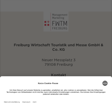
Freiburg Wirtschaft Touristik und Messe GmbH &
Co. KG
Neuer Messplatz 3
79108 Freiburg
Kontakt
eventportal@fwtm.de
Neue Veranstaltung eintragen
Tourismusportal visit.freiburg.de