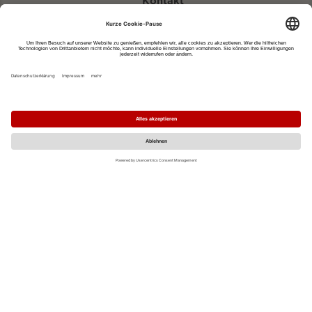
Kontakt
eventportal@fwtm.de
Neue Veranstaltung eintragen
Tourismusportal visit.freiburg.de
Datenschutzerklärung
Impressum
MO
DI
MI
DO
FR
SA
SO
1
2
3
4
5
6
7
8
9