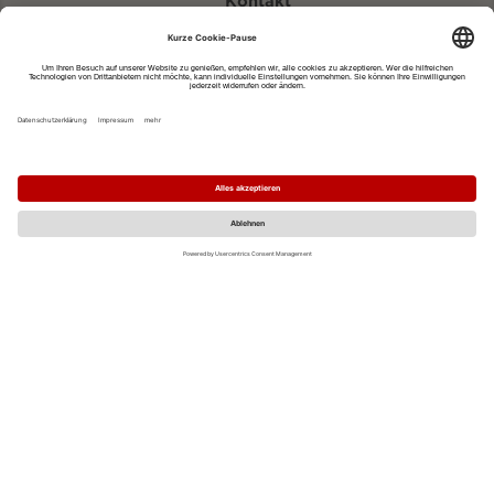
Kontakt
eventportal@fwtm.de
Neue Veranstaltung eintragen
Tourismusportal visit.freiburg.de
Datenschutzerklärung
Impressum
MO
DI
MI
DO
FR
SA
SO
1
2
3
4
5
6
7
8
9