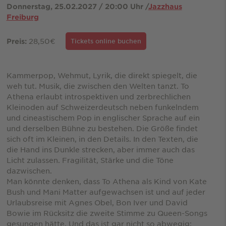
Donnerstag, 25.02.2027 / 20:00 Uhr /
Jazzhaus
Freiburg
28,50€
Preis:
Tickets online buchen
Kammerpop, Wehmut, Lyrik, die direkt spiegelt, die
weh tut. Musik, die zwischen den Welten tanzt. To
Athena erlaubt introspektiven und zerbrechlichen
Kleinoden auf Schweizerdeutsch neben funkelndem
und cineastischem Pop in englischer Sprache auf ein
und derselben Bühne zu bestehen. Die Größe findet
sich oft im Kleinen, in den Details. In den Texten, die
die Hand ins Dunkle strecken, aber immer auch das
Licht zulassen. Fragilität, Stärke und die Töne
dazwischen.
Man könnte denken, dass To Athena als Kind von Kate
Bush und Mani Matter aufgewachsen ist und auf jeder
Urlaubsreise mit Agnes Obel, Bon Iver und David
Bowie im Rücksitz die zweite Stimme zu Queen-Songs
gesungen hätte. Und das ist gar nicht so abwegig: