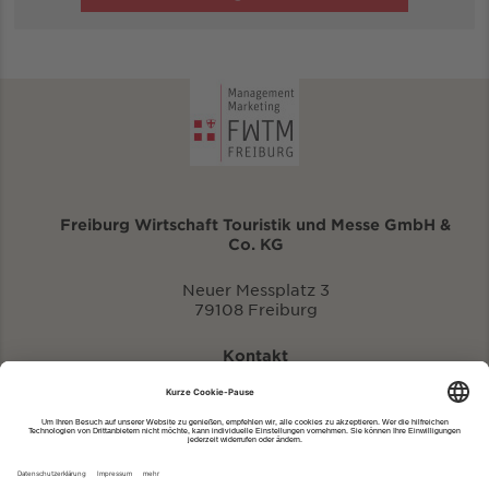
Freiburg Wirtschaft Touristik und Messe GmbH &
Co. KG
Neuer Messplatz 3
79108 Freiburg
Kontakt
eventportal@fwtm.de
Neue Veranstaltung eintragen