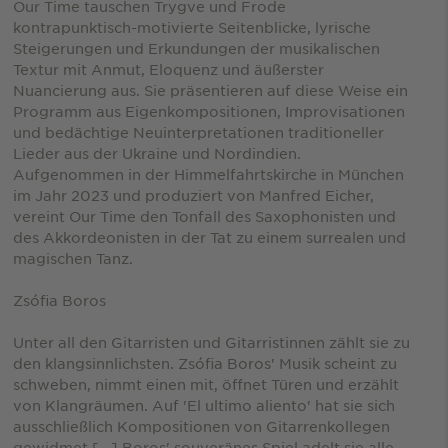
Our Time tauschen Trygve und Frode
kontrapunktisch-motivierte Seitenblicke, lyrische
Steigerungen und Erkundungen der musikalischen
Textur mit Anmut, Eloquenz und äußerster
Nuancierung aus. Sie präsentieren auf diese Weise ein
Programm aus Eigenkompositionen, Improvisationen
und bedächtige Neuinterpretationen traditioneller
Lieder aus der Ukraine und Nordindien.
Aufgenommen in der Himmelfahrtskirche in München
im Jahr 2023 und produziert von Manfred Eicher,
vereint Our Time den Tonfall des Saxophonisten und
des Akkordeonisten in der Tat zu einem surrealen und
magischen Tanz.
Zsófia Boros
Unter all den Gitarristen und Gitarristinnen zählt sie zu
den klangsinnlichsten. Zsófia Boros' Musik scheint zu
schweben, nimmt einen mit, öffnet Türen und erzählt
von Klangräumen. Auf 'El ultimo aliento' hat sie sich
ausschließlich Kompositionen von Gitarrenkollegen
gewidmet [...] Boros' souveränes Spiel adelt sie alle.