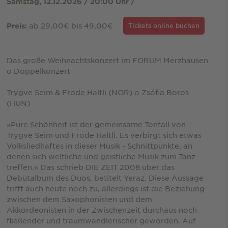
Samstag, 12.12.2026 / 20:00 Uhr /
ab 29,00€ bis 49,00€
Preis:
Tickets online buchen
Das große Weihnachtskonzert im FORUM Merzhausen
o Doppelkonzert
Trygve Seim & Frode Haltli (NOR) o Zsófia Boros
(HUN)
»Pure Schönheit ist der gemeinsame Tonfall von
Trygve Seim und Frode Haltli. Es verbirgt sich etwas
Volksliedhaftes in dieser Musik - Schnittpunkte, an
denen sich weltliche und geistliche Musik zum Tanz
treffen.« Das schrieb DIE ZEIT 2008 über das
Debütalbum des Duos, betitelt Yeraz. Diese Aussage
trifft auch heute noch zu, allerdings ist die Beziehung
zwischen dem Saxophonisten und dem
Akkordeonisten in der Zwischenzeit durchaus noch
fließender und traumwandlerischer geworden. Auf