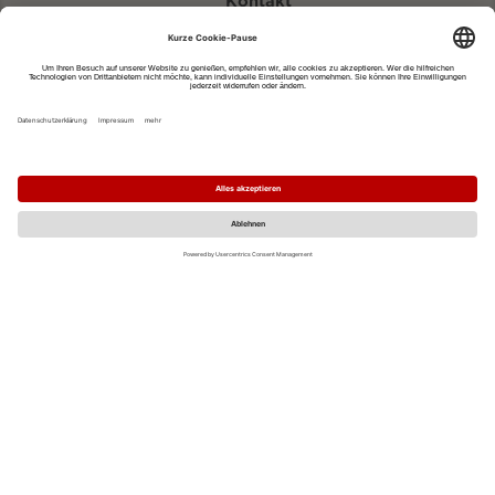
Kontakt
eventportal@fwtm.de
Neue Veranstaltung eintragen
Tourismusportal visit.freiburg.de
Datenschutzerklärung
Impressum
MO
DI
MI
DO
FR
SA
SO
1
2
3
4
5
6
7
8
9