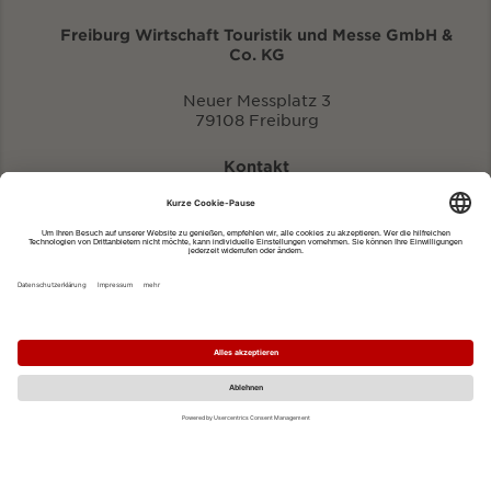
Freiburg Wirtschaft Touristik und Messe GmbH &
Co. KG
Neuer Messplatz 3
79108 Freiburg
Kontakt
eventportal@fwtm.de
Neue Veranstaltung eintragen
Tourismusportal visit.freiburg.de
Datenschutzerklärung
Impressum