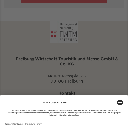
Freiburg Wirtschaft Touristik und Messe GmbH &
Co. KG
Neuer Messplatz 3
79108 Freiburg
Kontakt
eventportal@fwtm.de
Neue Veranstaltung eintragen