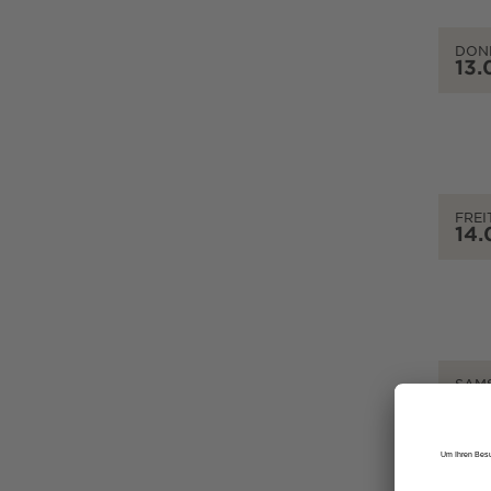
DON
13.
FREI
14.
SAM
15.