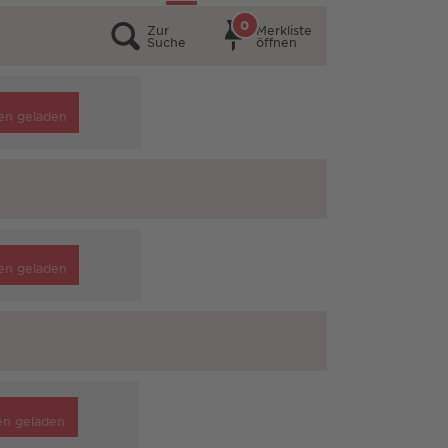
0
Zur
Merkliste
Suche
öffnen
en geladen
en geladen
en geladen