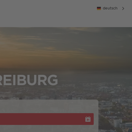
deutsch
REIBURG