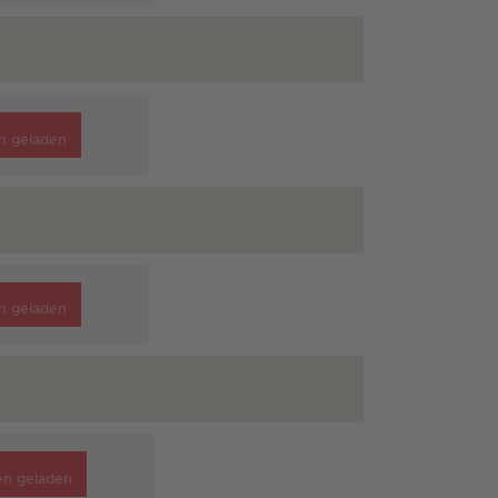
n geladen
n geladen
en geladen