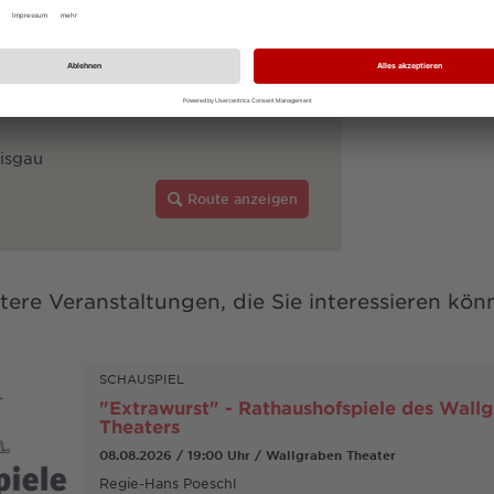
uto
dem Fahrrad
zu Fuß
eisgau
Route anzeigen
tere Veranstaltungen, die Sie interessieren kön
SCHAUSPIEL
"Extrawurst" - Rathaushofspiele des Wall
Theaters
08.08.2026 / 19:00 Uhr / Wallgraben Theater
Regie-Hans Poeschl