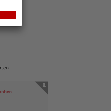
nten
graben