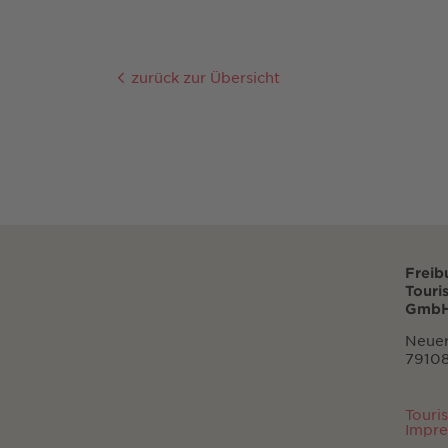
zurück zur Übersicht
Freib
Touri
GmbH
Neuer
79108
Touri
Impr