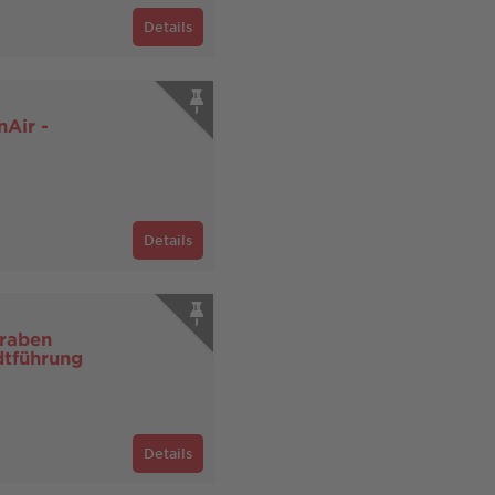
Details
Air -
Details
graben
dtführung
Details