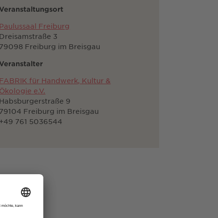
Veranstaltungsort
Paulussaal Freiburg
Dreisamstraße 3
79098 Freiburg im Breisgau
Veranstalter
FABRIK für Handwerk, Kultur &
Ökologie e.V.
Habsburgerstraße 9
79104 Freiburg im Breisgau
+49 761 5036544