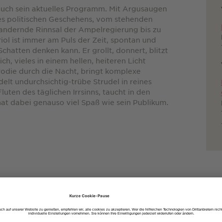
 auch sein aktuelles Programm. Mit Argusaugen
des politischen Geschehens, vom stehenden
andernde Rinnsal der Ampelregierung bis zu
iol ist immer am Puls der Zeit, spontan und
 Schatten denken kann. Er grollt, donnert, blitzt
ch, vieles in einem hellen, heiteren Licht
arodie durch die Nacht, bringt komplexe
t undurchsichtig-trübe Strudel in reines
Fluten des täglichen Irrsinns, taucht in den
hat dabei genauso viel Spaß wie sein Publikum.