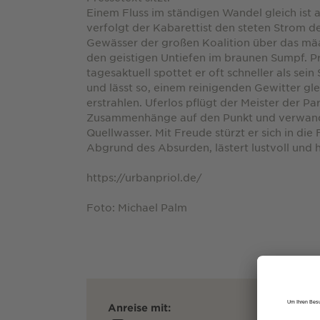
Einem Fluss im ständigen Wandel gleich ist
verfolgt der Kabarettist den steten Strom 
Gewässer der großen Koalition über das mä
den geistigen Untiefen im braunen Sumpf. Pr
tagesaktuell spottet er oft schneller als sein
und lässt so, einem reinigenden Gewitter glei
erstrahlen. Uferlos pflügt der Meister der P
Zusammenhänge auf den Punkt und verwandel
Quellwasser. Mit Freude stürzt er sich in die 
Abgrund des Absurden, lästert lustvoll und 
https://urbanpriol.de/
Foto: Michael Palm
Anreise mit: