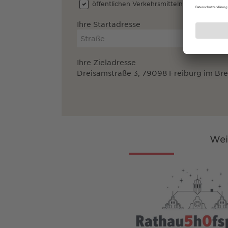
öffentlichen Verkehrsmitteln
dem A
Ihre Startadresse
Ihre Zieladresse
Dreisamstraße 3, 79098 Freiburg im Br
Wei