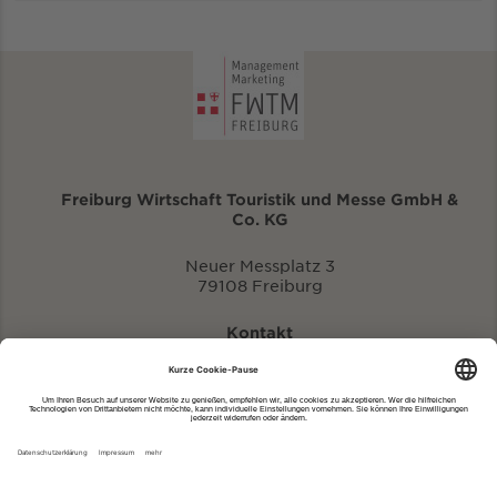
Freiburg Wirtschaft Touristik und Messe GmbH &
Co. KG
Neuer Messplatz 3
79108 Freiburg
Kontakt
eventportal@fwtm.de
Neue Veranstaltung eintragen
Tourismusportal visit.freiburg.de