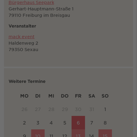
Bürgerhaus Seepark
Gerhart-Hauptmann-Straße 1
79110 Freiburg im Breisgau
Veranstalter
mack event
Haldenweg 2
79350 Sexau
Weitere Termine
MO
DI
MI
DO
FR
SA
SO
26
27
28
29
30
31
1
2
3
4
5
6
7
8
9
10
11
12
13
14
15